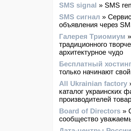
SMS signal
» SMS rem
SMS сигнал
» Сервис
объявления через S
Галерея Триомиум
»
традиционного творче
архитектурное чудо
Бесплатный хостин
только начинают свой
All Ukrainian factory
»
каталог украинских ф
производителей това
Board of Directors
» 
сообщество уважаем
Дата-центры Росси