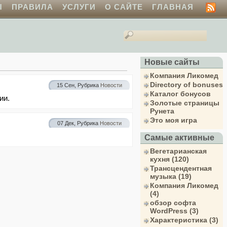
Ы
ПРАВИЛА
УСЛУГИ
О САЙТЕ
ГЛАВНАЯ
Новые сайты
Компания Ликомед
Directory of bonuses
15 Сен, Рубрика
Новости
Каталог бонусов
ии.
Золотые страницы
Рунета
Это моя игра
07 Дек, Рубрика
Новости
Самые активные
Вегетарианская
кухня (120)
Трансцендентная
музыка (19)
Компания Ликомед
(4)
обзор софта
WordPress (3)
Характеристика (3)